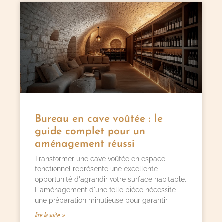
Bureau en cave voûtée : le
guide complet pour un
aménagement réussi
Transformer une cave voûtée en espace
fonctionnel représente une excellente
opportunité d'agrandir votre surface habitable.
L'aménagement d'une telle pièce nécessite
une préparation minutieuse pour garantir
lire la suite »