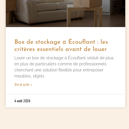
Box de stockage à Écouflant : les
critères essentiels avant de louer
Louer un box de stockage à Écouflant séduit de plus
en plus de particuliers comme de professionnels
cherchant une solution flexible pour entreposer
meubles, objets
lire la suite »
4 août 2026