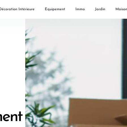
Décoration Intérieure
Equipement
Immo
Jardin
Maiso
ent